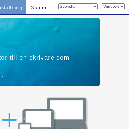
nställning
Support
tor till en skrivare som