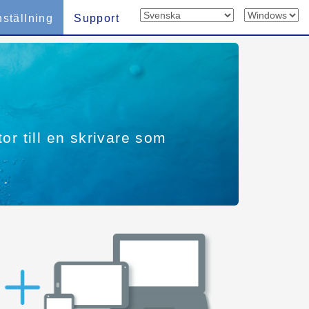
nställning
Support
tor till en skrivare som