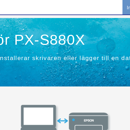
I
 för PX-S880X
stallerar skrivaren eller lägger till en da