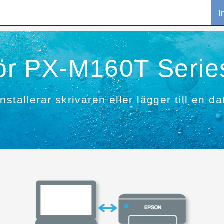
I
 för PX-M160T Serie
stallerar skrivaren eller lägger till en da