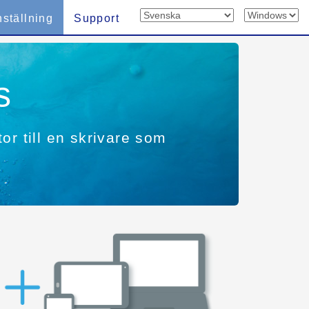
nställning
Support
s
tor till en skrivare som