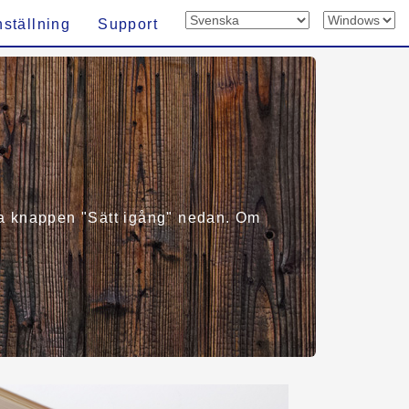
nställning
Support
älja knappen "Sätt igång" nedan. Om