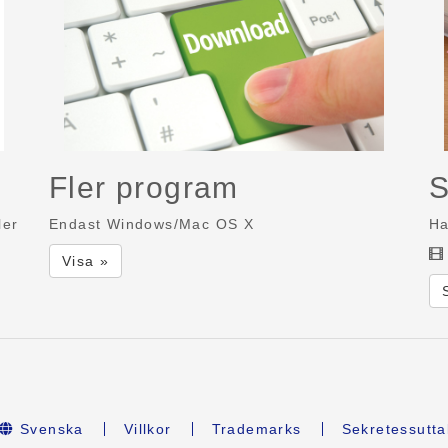
Fler program
S
ler
Endast Windows/Mac OS X
Ha
Visa »
Svenska
Villkor
Trademarks
Sekretessutta