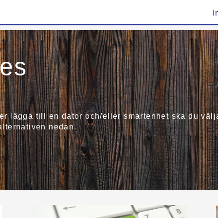
I
ies
ler lägga till en dator och/eller smartenhet ska du v
 alternativen nedan.