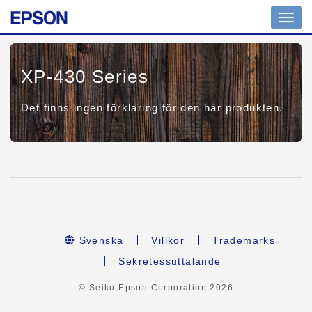
Toggl
navig
XP-430 Series
Det finns ingen förklaring för den här produkten.
Svenska
Villkor
Trademarks
Sekretessuttalande
© Seiko Epson Corporation
2026