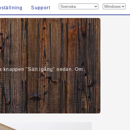
nställning
Support
älja knappen "Sätt igång" nedan. Om