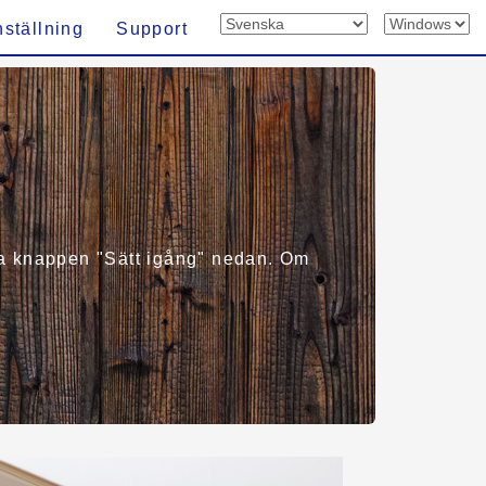
nställning
Support
älja knappen "Sätt igång" nedan. Om