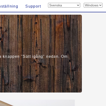
nställning
Support
älja knappen "Sätt igång" nedan. Om