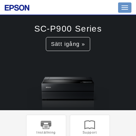
Toggl
navig
SC-P900 Series
Sätt igång »
Inställning
Support