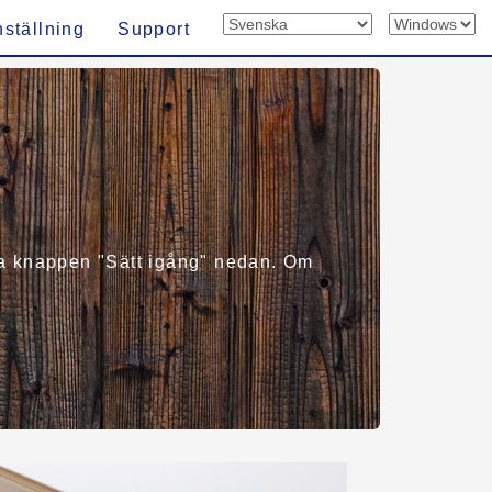
nställning
Support
älja knappen "Sätt igång" nedan. Om