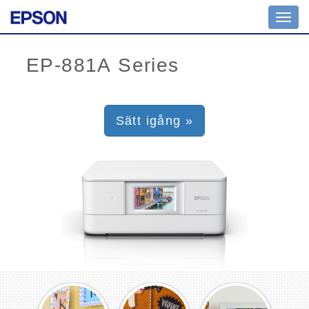
Toggl
navig
Sätt igång »