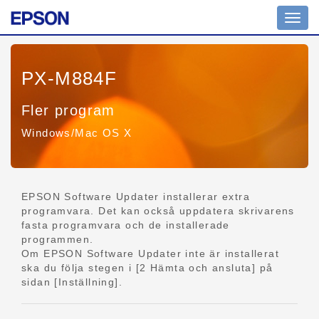
Växla
navig
PX-M884F
Fler program
Windows/Mac OS X
EPSON Software Updater installerar extra
programvara. Det kan också uppdatera skrivarens
fasta programvara och de installerade
programmen.
Om EPSON Software Updater inte är installerat
ska du följa stegen i [2 Hämta och ansluta] på
sidan [Inställning].