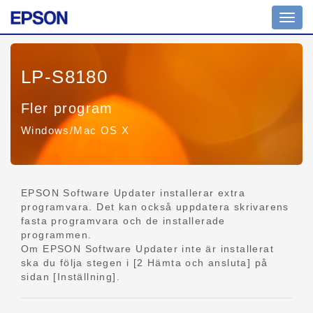
Växla
navig
LP-S8180
Fler program
Windows/Mac OS X
EPSON Software Updater installerar extra
programvara. Det kan också uppdatera skrivarens
fasta programvara och de installerade
programmen.
Om EPSON Software Updater inte är installerat
ska du följa stegen i [2 Hämta och ansluta] på
sidan [Inställning].