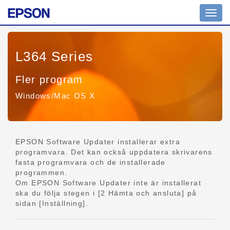
Växla
navig
L364 Series
Fler program
Windows/Mac OS X
EPSON Software Updater installerar extra
programvara. Det kan också uppdatera skrivarens
fasta programvara och de installerade
programmen.
Om EPSON Software Updater inte är installerat
ska du följa stegen i [2 Hämta och ansluta] på
sidan [Inställning].