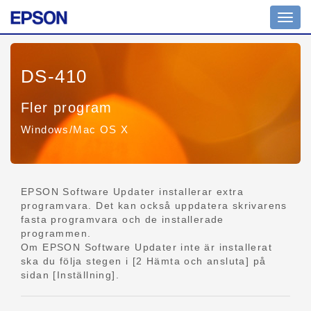
Växla
navig
DS-410
Fler program
Windows/Mac OS X
EPSON Software Updater installerar extra
programvara. Det kan också uppdatera skrivarens
fasta programvara och de installerade
programmen.
Om EPSON Software Updater inte är installerat
ska du följa stegen i [2 Hämta och ansluta] på
sidan [Inställning].