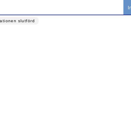
I
lationen slutförd