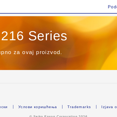
Pod
216 Series
upno za ovaj proizvod.
ски
Услови коришћења
Trademarks
Izjava o
© Seiko Epson Corporation
2026