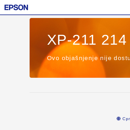
XP-211 214 
Ovo objašnjenje nije dost
Срп