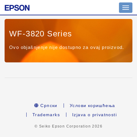
Toggl
navig
WF-3820 Series
Ovo objašnjenje nije dostupno za ovaj proizvod.
Српски
Услови коришћења
Trademarks
Izjava o privatnosti
© Seiko Epson Corporation
2026