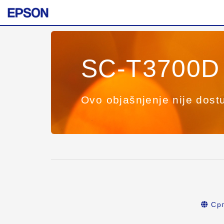
SC-T3700D 
Ovo objašnjenje nije dost
Срп