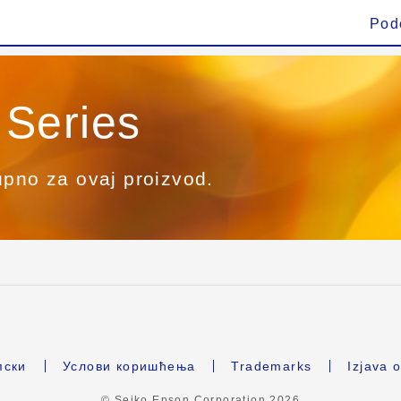
Pod
Series
upno za ovaj proizvod.
ски
Услови коришћења
Trademarks
Izjava o
© Seiko Epson Corporation
2026