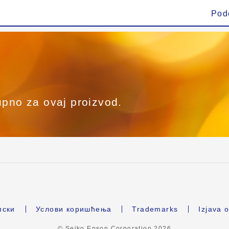
Pod
upno za ovaj proizvod.
ски
Услови коришћења
Trademarks
Izjava o
© Seiko Epson Corporation
2026