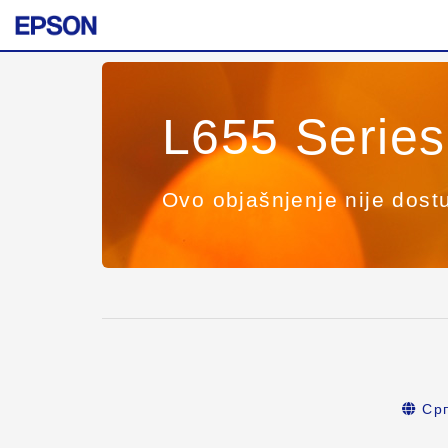
L655 Series
Ovo objašnjenje nije dost
Срп