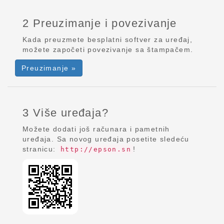
2 Preuzimanje i povezivanje
Kada preuzmete besplatni softver za uređaj,
možete započeti povezivanje sa štampačem.
Preuzimanje »
3 Više uređaja?
Možete dodati još računara i pametnih
uređaja. Sa novog uređaja posetite sledeću
stranicu:
!
http://epson.sn