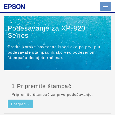
Izbor
naviga
Podešavanje za XP-820
Series
Pratite korake navedene ispod ako po prvi put
podešavate štampač ili ako već podešenom
štampaču dodajete računar.
1 Pripremite štampač
Pripremite štampač za prvo podešavanje.
Pregled »