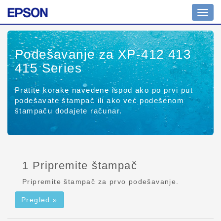
Izbor
naviga
Podešavanje za XP-412 413
415 Series
Pratite korake navedene ispod ako po prvi put
podešavate štampač ili ako već podešenom
štampaču dodajete računar.
1 Pripremite štampač
Pripremite štampač za prvo podešavanje.
Pregled »