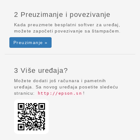
2 Preuzimanje i povezivanje
Kada preuzmete besplatni softver za uređaj,
možete započeti povezivanje sa štampačem.
Preuzimanje »
3 Više uređaja?
Možete dodati još računara i pametnih
uređaja. Sa novog uređaja posetite sledeću
stranicu:
!
http://epson.sn