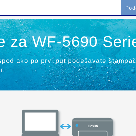
Pod
e za WF-5690 Seri
ispod ako po prvi put podešavate štampa
r.