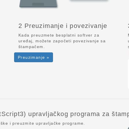
2 Preuzimanje i povezivanje
Kada preuzmete besplatni softver za
uređaj, možete započeti povezivanje sa
štampačem.
Preuzimanje »
tScript3) upravljačkog programa za štam
rške i preuzmite upravljačke programe.