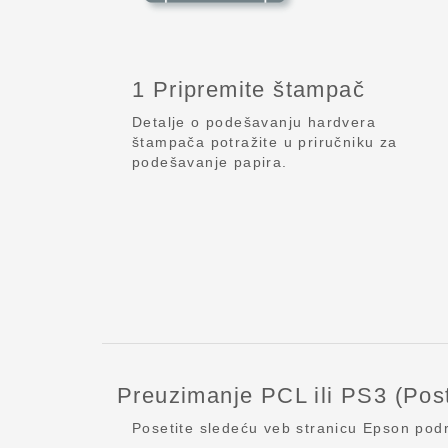
1 Pripremite štampač
Detalje o podešavanju hardvera
štampača potražite u priručniku za
podešavanje papira.
Preuzimanje PCL ili PS3 (Pos
Posetite sledeću veb stranicu Epson pod