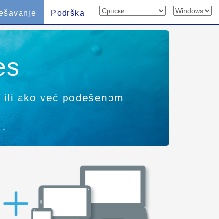
ešavanje
Podrška
es
č ili ako već podešenom