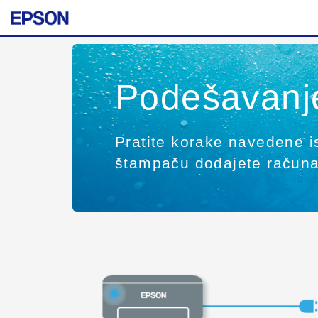
Podešavanj
Pratite korake navedene 
štampaču dodajete računa