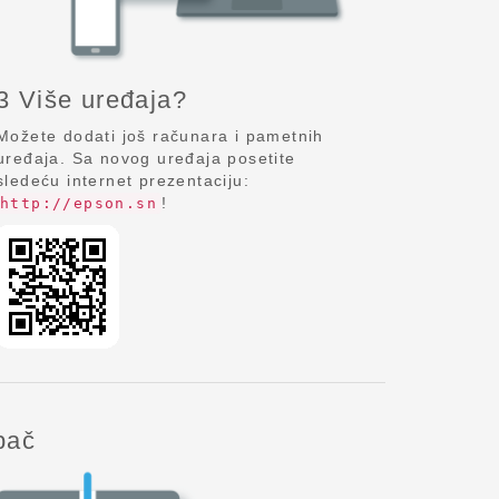
3 Više uređaja?
Možete dodati još računara i pametnih
uređaja. Sa novog uređaja posetite
sledeću internet prezentaciju:
!
http://epson.sn
pač