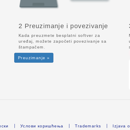
2 Preuzimanje i povezivanje
Kada preuzmete besplatni softver za
uređaj, možete započeti povezivanje sa
štampačem.
Preuzimanje »
ски
Услови коришћења
Trademarks
Izjava o