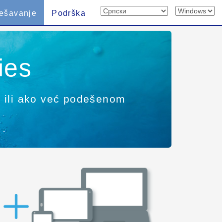
ešavanje
Podrška
ies
č ili ako već podešenom