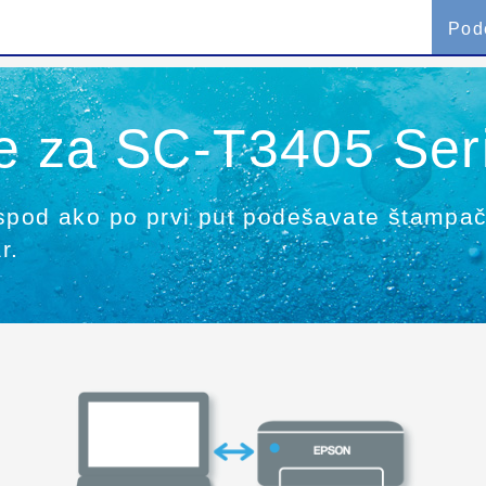
Pod
e za SC-T3405 Ser
ispod ako po prvi put podešavate štampa
r.