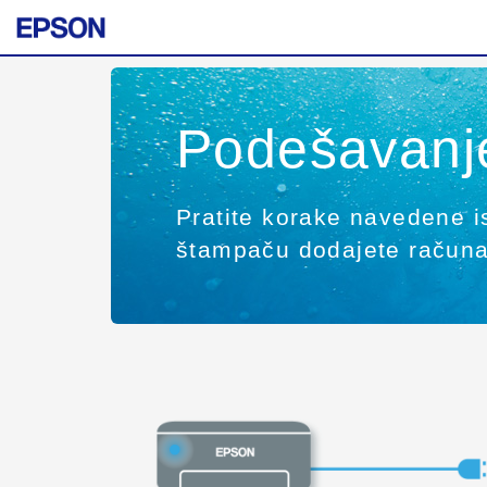
Podešavanj
Pratite korake navedene 
štampaču dodajete računa