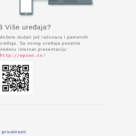
3 Više uređaja?
Možete dodati još računara i pametnih
uređaja. Sa novog uređaja posetite
sledeću internet prezentaciju:
!
http://epson.sn
 privatnosti