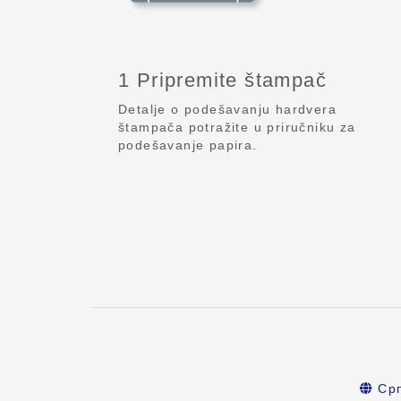
1 Pripremite štampač
Detalje o podešavanju hardvera
štampača potražite u priručniku za
podešavanje papira.
Срп