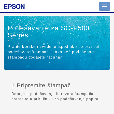
Toggl
navig
Podešavanje za SC-F500
Series
Pratite korake navedene ispod ako po prvi put
podešavate štampač ili ako već podešenom
štampaču dodajete računar.
1 Pripremite štampač
Detalje o podešavanju hardvera štampača
potražite u priručniku za podešavanje papira.