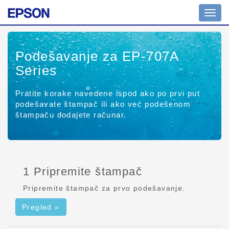
Izbor
naviga
Podešavanje za EP-707A
Series
Pratite korake navedene ispod ako po prvi put
podešavate štampač ili ako već podešenom
štampaču dodajete računar.
1 Pripremite štampač
Pripremite štampač za prvo podešavanje.
Pregled »