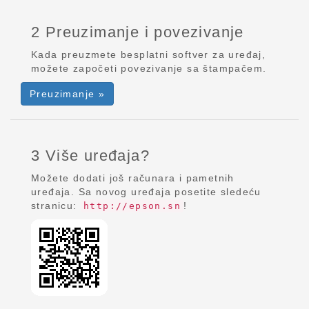
2 Preuzimanje i povezivanje
Kada preuzmete besplatni softver za uređaj,
možete započeti povezivanje sa štampačem.
Preuzimanje »
3 Više uređaja?
Možete dodati još računara i pametnih
uređaja. Sa novog uređaja posetite sledeću
stranicu:
!
http://epson.sn