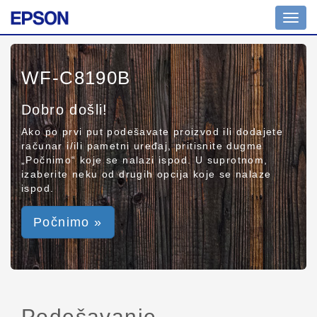
Toggl
navig
WF-C8190B
Dobro došli!
Ako po prvi put podešavate proizvod ili dodajete
računar i/ili pametni uređaj, pritisnite dugme
„Počnimo“ koje se nalazi ispod. U suprotnom,
izaberite neku od drugih opcija koje se nalaze
ispod.
Počnimo »
Podešavanje