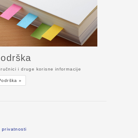
odrška
iručnici i druge korisne informacije
Podrška »
 privatnosti