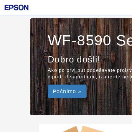
WF-8590 Se
Dobro došli!
Ako po prvi put podešavate proizvo
ispod. U suprotnom, izaberite nek
Počnimo »