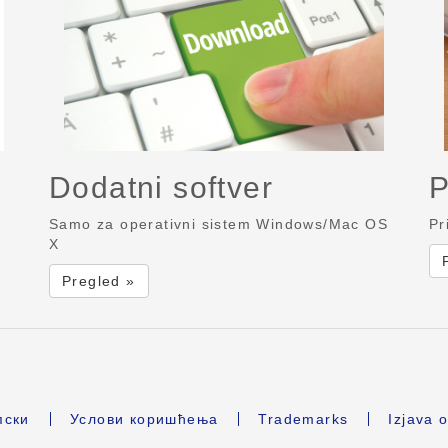
Dodatni softver
P
Samo za operativni sistem Windows/Mac OS
Pr
X
Pregled »
ски
Услови коришћења
Trademarks
Izjava o