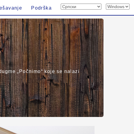
ešavanje
Podrška
e dugme „Počnimo“ koje se nalazi