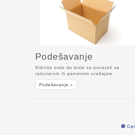
Podešavanje
Kliknite ovde da biste se povezali sa
računarom ili pametnim uređajem.
Podešavanje »
Срп