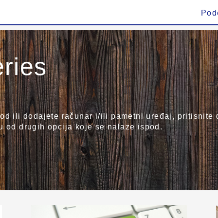
Pod
ries
d ili dodajete računar i/ili pametni uređaj, pritisnit
u od drugih opcija koje se nalaze ispod.