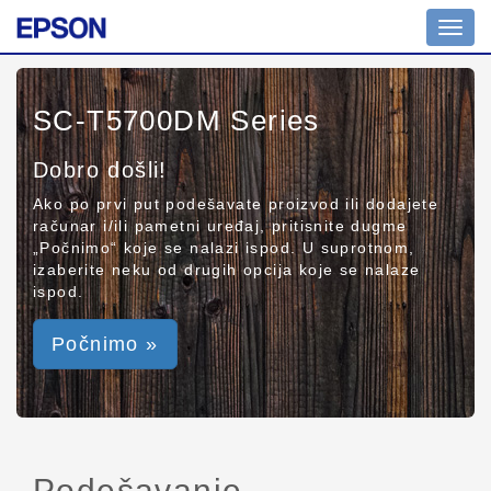
Toggl
navig
SC-T5700DM Series
Dobro došli!
Ako po prvi put podešavate proizvod ili dodajete
računar i/ili pametni uređaj, pritisnite dugme
„Počnimo“ koje se nalazi ispod. U suprotnom,
izaberite neku od drugih opcija koje se nalaze
ispod.
Počnimo »
Podešavanje