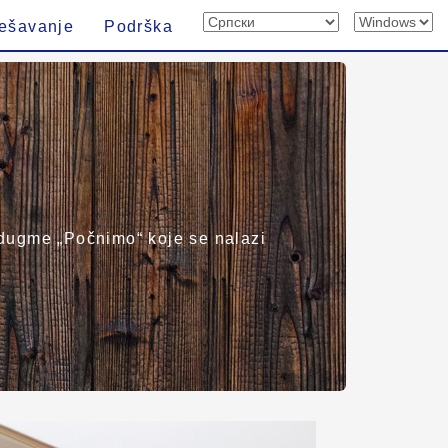
ešavanje
Podrška
e dugme „Počnimo“ koje se nalazi