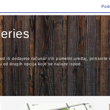
Pod
eries
d ili dodajete računar i/ili pametni uređaj, pritisnit
u od drugih opcija koje se nalaze ispod.