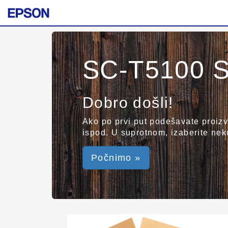
SC-T5100 S
Dobro došli!
Ako po prvi put podešavate proizvo
ispod. U suprotnom, izaberite nek
Počnimo »