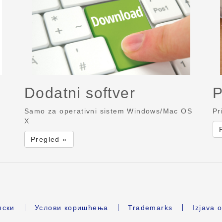
Dodatni softver
P
Samo za operativni sistem Windows/Mac OS
Pr
X
Pregled »
ски
Услови коришћења
Trademarks
Izjava o