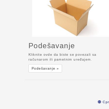
Podešavanje
Kliknite ovde da biste se povezali sa
računarom ili pametnim uređajem.
Podešavanje »
Срп