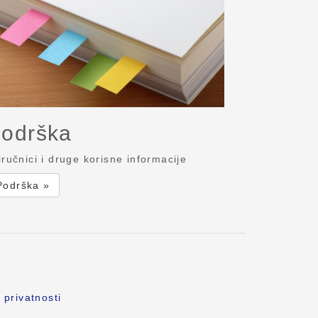
odrška
iručnici i druge korisne informacije
Podrška »
 privatnosti