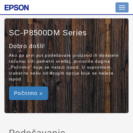
Toggl
navig
SC-P8500DM Series
Dobro došli!
Ako po prvi put podešavate proizvod ili dodajete
računar i/ili pametni uređaj, pritisnite dugme
„Počnimo“ koje se nalazi ispod. U suprotnom,
izaberite neku od drugih opcija koje se nalaze
ispod.
Počnimo »
Podešavanje