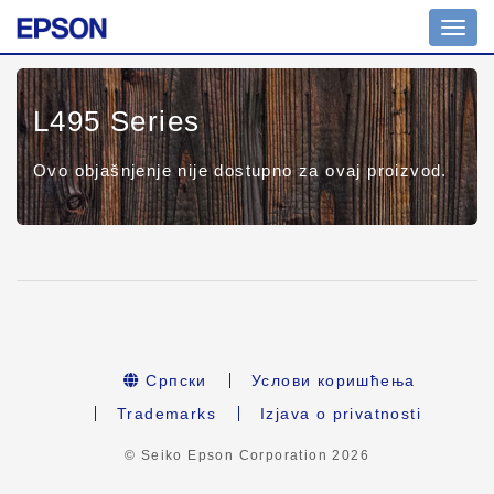
Toggl
navig
L495 Series
Ovo objašnjenje nije dostupno za ovaj proizvod.
Српски
Услови коришћења
Trademarks
Izjava o privatnosti
© Seiko Epson Corporation
2026