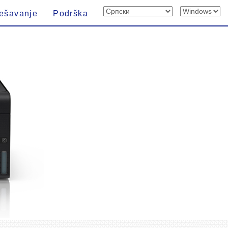
ešavanje
Podrška