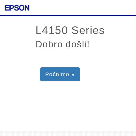
Dobro došli!
Počnimo »