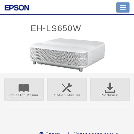
Toggl
navig
Projector Manual
Option Manual
Software
Српски
Услови коришћења