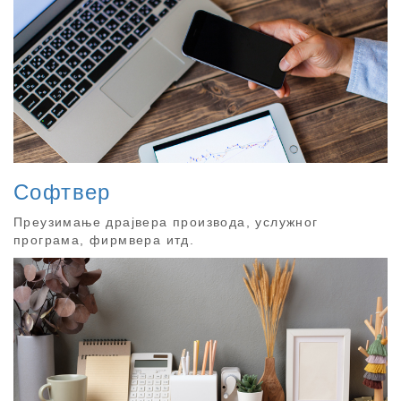
Софтвер
Преузимање драјвера производа, услужног
програма, фирмвера итд.