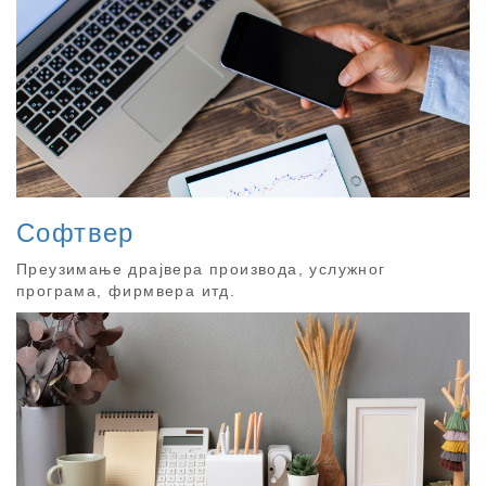
Софтвер
Преузимање драјвера производа, услужног
програма, фирмвера итд.