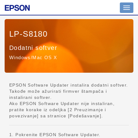
Izbor
naviga
LP-S8180
Dodatni softver
Windows/Mac OS X
EPSON Software Updater instalira dodatni softver.
Takođe može ažurirati firmver štampača i
instalirani softver.
Ako EPSON Software Updater nije instaliran,
pratite korake iz odeljka [2 Preuzimanje i
povezivanje] sa stranice [Podešavanje].
1. Pokrenite EPSON Software Updater.