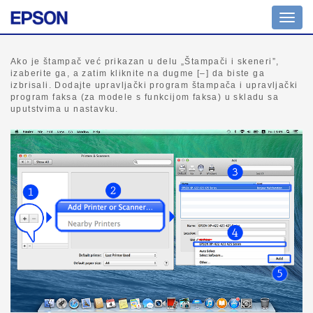
Izbor
naviga
Ako je štampač već prikazan u delu „Štampači i skeneri”,
izaberite ga, a zatim kliknite na dugme [–] da biste ga
izbrisali. Dodajte upravljački program štampača i upravljački
program faksa (za modele s funkcijom faksa) u skladu sa
uputstvima u nastavku.