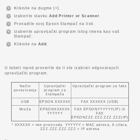
Kliknite na dugme [+].
Izaberite stavku
Add Printer or Scanner
.
Pronađite svoj Epson štampač na listi.
Izaberite upravljački program istog imena kao vaš
štampač.
Kliknite na
Add
.
U tabeli ispod proverite da li ste izabrali odgovarajući
upravljački program.
Način
Upravljački
Upravljački program za faks
povezivanja
program za
štampača
USB
EPSON XXXXXX
FAX XXXXXX (USB)
Mreža
EPSONXXXXXX
FAX EPSONYYYYYY(IP) ili
YYYYYY
FAX
EPSONZZZ.ZZZ.ZZZ.ZZZ(IP)
* XXXXXX = ime proizvoda. YYYYYY = MAC adresa, 6 cifara.
ZZZ.ZZZ.ZZZ.ZZZ = IP adresa