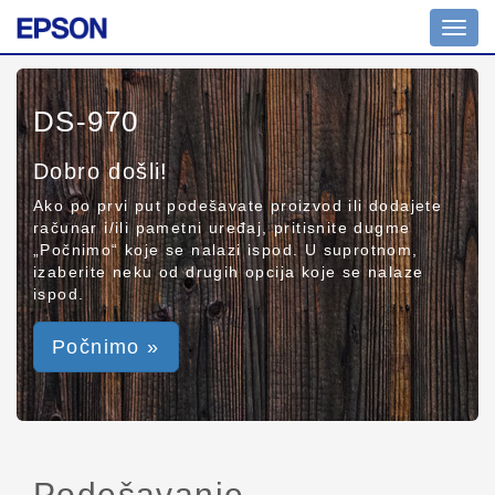
Toggl
navig
DS-970
Dobro došli!
Ako po prvi put podešavate proizvod ili dodajete
računar i/ili pametni uređaj, pritisnite dugme
„Počnimo“ koje se nalazi ispod. U suprotnom,
izaberite neku od drugih opcija koje se nalaze
ispod.
Počnimo »
Podešavanje