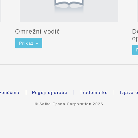
Omrežni vodič
D
o
Prikaz »
venščina
Pogoji uporabe
Trademarks
Izjava 
© Seiko Epson Corporation
2026