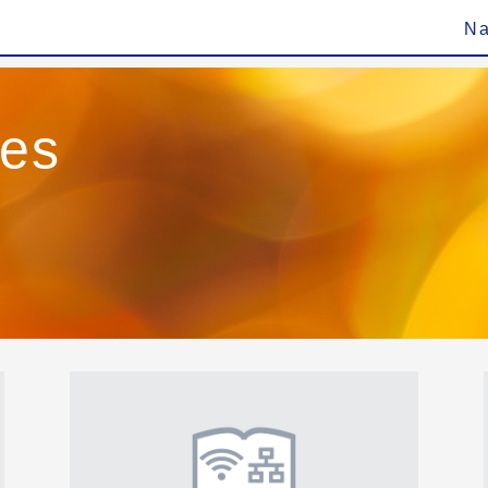
Na
ies