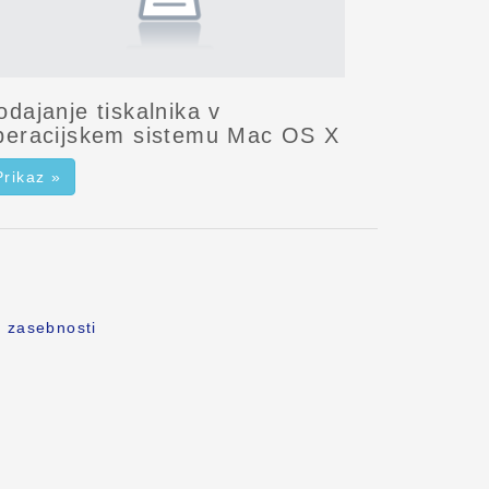
odajanje tiskalnika v
peracijskem sistemu Mac OS X
Prikaz »
o zasebnosti