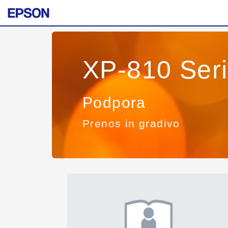
XP-810 Ser
Podpora
Prenos in gradivo