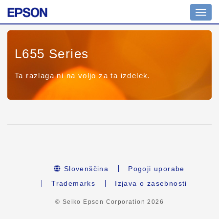
Toggl
navig
L655 Series
Ta razlaga ni na voljo za ta izdelek.
Slovenščina
Pogoji uporabe
Trademarks
Izjava o zasebnosti
© Seiko Epson Corporation
2026