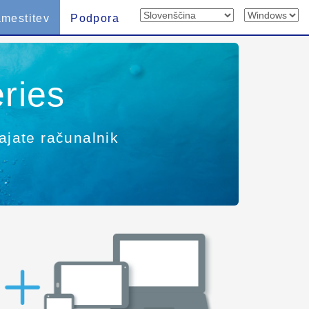
mestitev
Podpora
ries
ajate računalnik