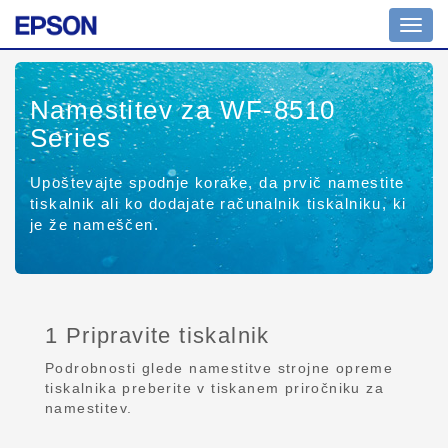
Toggl
navig
Namestitev za WF-8510
Series
Upoštevajte spodnje korake, da prvič namestite
tiskalnik ali ko dodajate računalnik tiskalniku, ki
je že nameščen.
1 Pripravite tiskalnik
Podrobnosti glede namestitve strojne opreme
tiskalnika preberite v tiskanem priročniku za
namestitev.