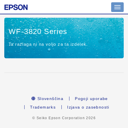
Toggl
navig
WF-3820 Series
Ta razlaga ni na voljo za ta izdelek.
Slovenščina
Pogoji uporabe
Trademarks
Izjava o zasebnosti
© Seiko Epson Corporation
2026