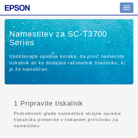
Toggl
navig
Namestitev za SC-T3700
Series
Upoštevajte spodnje korake, da prvič namestite
tiskalnik ali ko dodajate računalnik tiskalniku, ki
je že nameščen.
1 Pripravite tiskalnik
Podrobnosti glede namestitve strojne opreme
tiskalnika preberite v tiskanem priročniku za
namestitev.