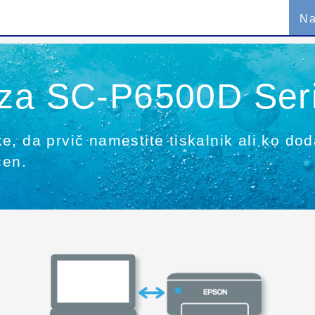
Na
 za SC-P6500D Ser
, da prvič namestite tiskalnik ali ko dod
čen.