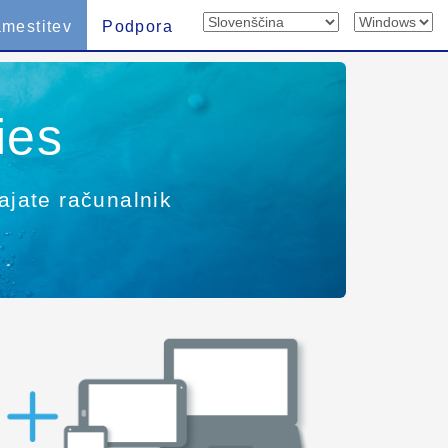
mestitev
Podpora
ies
ajate računalnik