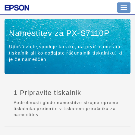
Toggl
navig
Namestitev za PX-S7110P
Upoštevajte spodnje korake, da prvič namestite
tiskalnik ali ko dodajate računalnik tiskalniku, ki
je že nameščen.
1 Pripravite tiskalnik
Podrobnosti glede namestitve strojne opreme
tiskalnika preberite v tiskanem priročniku za
namestitev.