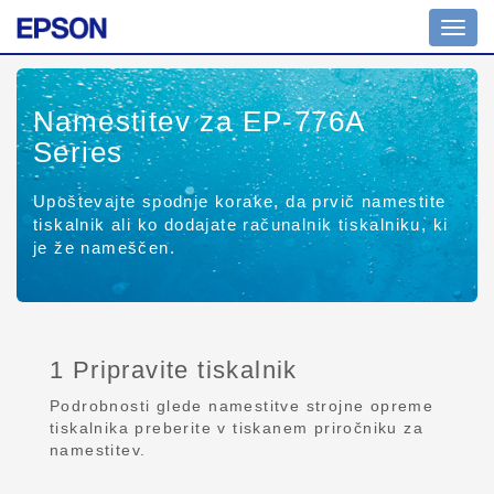
Toggl
navig
Namestitev za EP-776A
Series
Upoštevajte spodnje korake, da prvič namestite
tiskalnik ali ko dodajate računalnik tiskalniku, ki
je že nameščen.
1 Pripravite tiskalnik
Podrobnosti glede namestitve strojne opreme
tiskalnika preberite v tiskanem priročniku za
namestitev.