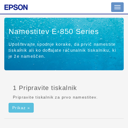
Prekl
na
krmar
Namestitev E-850 Series
Upoštevajte spodnje korake, da prvič namestite
tiskalnik ali ko dodajate računalnik tiskalniku, ki
je že nameščen.
1 Pripravite tiskalnik
Pripravite tiskalnik za prvo namestitev.
Prikaz »