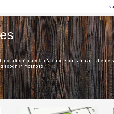
Na
ies
ali dodati računalnik in/ali pametno napravo, izberit
od spodnjih možnosti.