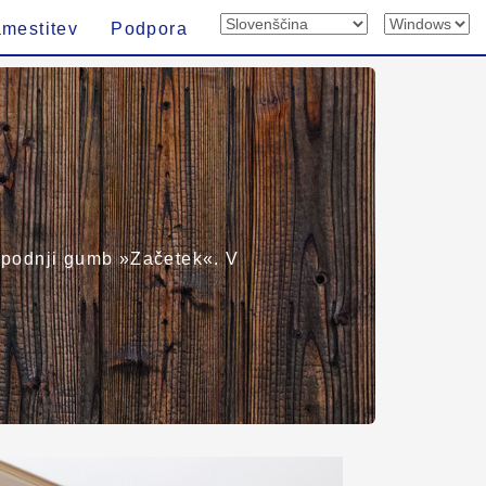
mestitev
Podpora
e spodnji gumb »Začetek«. V